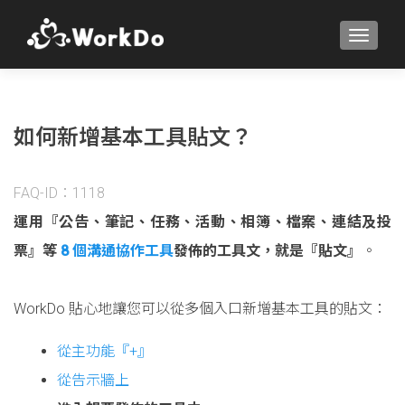
TOGGLE
如何新增基本工具貼文？
FAQ-ID：1118
運用『公告、筆記、任務、活動、相簿、檔案、連結及投
票』等
8 個溝通協作工具
發佈的工具文，就是『貼文』
。
WorkDo 貼心地讓您可以從多個入口新增基本工具的貼文：
從主功能『+』
從告示牆上