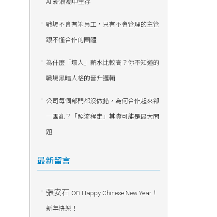
AI 新浪潮中生存
職場不會有笨員工，只有不會管理的主管
跟不懂合作的團體
為什麼「壞人」薪水比較高？你不知道的
職場黑暗人格的晉升邏輯
公司每個部門都沒做錯，為何合作起來卻
一團亂？「照流程走」其實可能是最大問
題
最新留言
張安石
on
Happy Chinese New Year！
新年快樂！