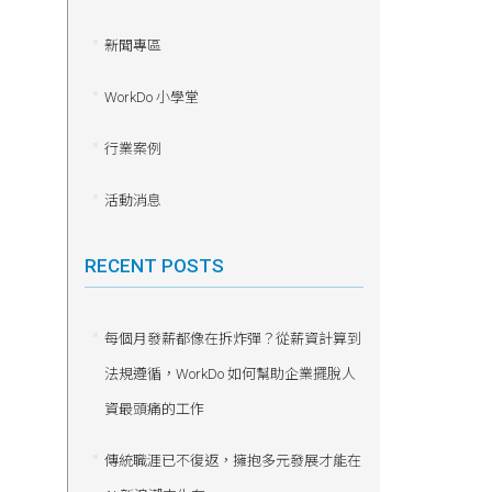
新聞專區
WorkDo 小學堂
行業案例
活動消息
RECENT POSTS
每個月發薪都像在拆炸彈？從薪資計算到
法規遵循，WorkDo 如何幫助企業擺脫人
資最頭痛的工作
傳統職涯已不復返，擁抱多元發展才能在