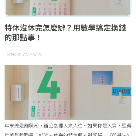
特休沒休完怎麼辦？用數學搞定換錢
的那點事！
Posted on
2024-12-03
年末總是離職潮，辦公室裡人來人往。如果你是人資，還得
忙著幫離職員工結清未休完的特休假。別緊張，《勞基法》