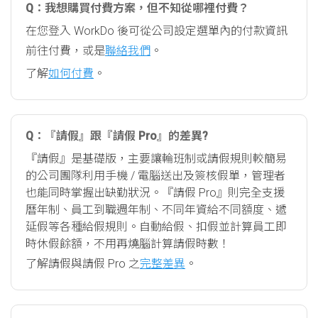
Q：我想購買付費方案，但不知從哪裡付費？
在您登入 WorkDo 後可從公司設定選單內的付款資訊
前往付費，或是
聯絡我們
。
了解
如何付費
。
Q：『請假』跟『請假 Pro』的差異?
『請假』是基礎版，主要讓輪班制或請假規則較簡易
的公司團隊利用手機 / 電腦送出及簽核假單，管理者
也能同時掌握出缺勤狀況。『請假 Pro』則完全支援
曆年制、員工到職週年制、不同年資給不同額度、遞
延假等各種給假規則。自動給假、扣假並計算員工即
時休假餘額，不用再燒腦計算請假時數！
了解請假與請假 Pro 之
完整差異
。