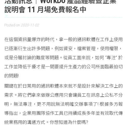
活動訊息｜WorkDo 產品體驗暨企業
說明會 11 月場免費報名中
Posted on
2020-11-02
在這個資訊量爆炸的時代，拿一般的通訊軟體在工作上使用
已逐漸衍生出許多問題，例如資安，檔案管理，使用權限，
或是分層討論的難度等問題。從員工面來說，如何 “專注” 於
工作並降低干擾才是一間要提升生產力的公司所面臨最迫切
的問題!
關鍵在於日常用的通訊軟體本來就不是設計來解決工作上的
需求。將它們拿來做辦公應用只會讓員工在訊息上公私不分
明，無法專注，更不用說無法明確交辦事項了! 根據多方報
導指出，企業用團隊協作工具已持續成長多年並有效取代傳
統業務用的溝通方式。你想知道為什麼嗎?