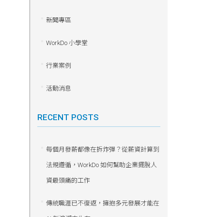
新聞專區
WorkDo 小學堂
行業案例
活動消息
RECENT POSTS
每個月發薪都像在拆炸彈？從薪資計算到
法規遵循，WorkDo 如何幫助企業擺脫人
資最頭痛的工作
傳統職涯已不復返，擁抱多元發展才能在