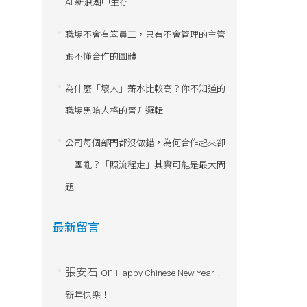
AI 新浪潮中生存
職場不會有笨員工，只有不會管理的主管
跟不懂合作的團體
為什麼「壞人」薪水比較高？你不知道的
職場黑暗人格的晉升邏輯
公司每個部門都沒做錯，為何合作起來卻
一團亂？「照流程走」其實可能是最大問
題
最新留言
張安石
on
Happy Chinese New Year！
新年快樂！