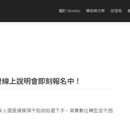
關於 WorkDo
價格與方案
部落格
月免費線上說明會即刻報名中！
多人還是摸摸頭不知該如還下手，其實數位轉型並不困