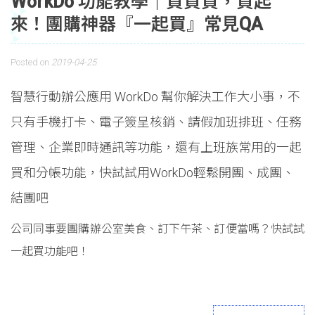
WorkDo 功能教學｜買買買，買起
來！團購神器『一起買』常見QA
Posted on
2019-04-25
智慧行動辦公應用 WorkDo 幫你解決工作大小事，不
只有手機打卡、電子簽呈核銷、請假加班排班、任務
管理、企業即時通訊等功能，還有上班族常用的一起
買和分帳功能，快試試用WorkDo輕鬆開團、成團、
結團吧
公司同事要團購辦公室美食、訂下午茶、訂便當嗎？快試試
一起買功能吧！