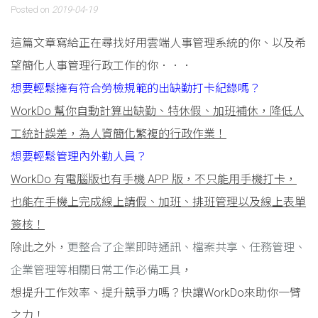
Posted on
2019-04-19
這篇文章寫給正在尋找好用雲端人事管理系統的你、以及希
望簡化人事管理行政工作的你．．．
想要輕鬆擁有符合勞檢規範的出缺勤打卡紀錄嗎？
WorkDo 幫你自動計算出缺勤、特休假、加班補休，降低人
工統計誤差，為人資簡化繁複的行政作業！
想要輕鬆管理內外勤人員？
WorkDo 有電腦版也有手機 APP 版，不只能用手機打卡，
也能在手機上完成線上請假、加班、排班管理以及線上表單
簽核！
除此之外，
更整合了企業即時通訊、檔案共享、任務管理、
企業管理等相關日常工作必備工具
，
想提升工作效率、提升競爭力嗎？快讓WorkDo來助你一臂
之力！