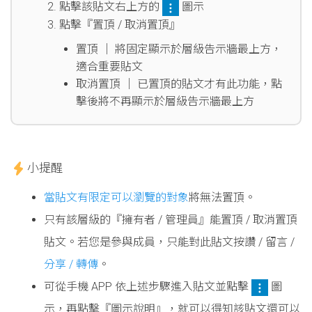
點擊該貼文右上方的
圖示
點擊『置頂 / 取消置頂』
置頂 │ 將固定顯示於層級告示牆最上方，
適合重要貼文
取消置頂 │ 已置頂的貼文才有此功能，點
擊後將不再顯示於層級告示牆最上方
小提醒
當貼文有限定可以瀏覽的對象
將無法置頂。
只有該層級的『擁有者 / 管理員』能置頂 / 取消置頂
貼文。若您是參與成員，只能對此貼文按讚 / 留言 /
分享 / 轉傳
。
可從手機 APP 依上述步驟進入貼文並點擊
圖
示，再點擊『圖示說明』，就可以得知該貼文還可以