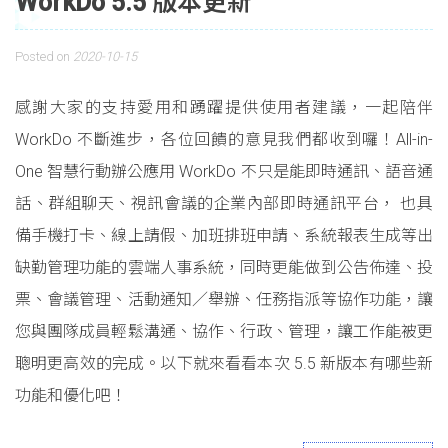
WorkDo 5.5 版本更新
Posted on
2020-10-15
感謝大家的支持愛用和踴躍提供使用者建議，一起陪伴
WorkDo 不斷進步，各位回饋的意見我們都收到囉！All-in-
One 智慧行動辦公應用 WorkDo 不只是能即時通訊、語音通
話、群組聊天、視訊會議的企業內部即時通訊平台， 也具
備手機打卡、線上請假、加班排班申請、系統報表生成等出
缺勤管理功能的雲端人事系統，同時更能做到公告佈達、投
票、會議管理、活動通知／舉辦、任務指派等協作功能，讓
您與團隊成員輕鬆溝通、協作、行政、管理，讓工作能被更
聰明更高效的完成。以下就來看看本次 5.5 新版本有哪些新
功能和優化吧！