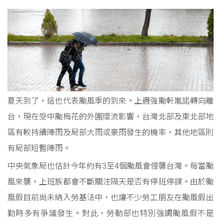
夏天到了，這也代表颱風季的到來。上週強颱軒嵐諾轉向離
台，現在受中颱梅花的外圍環流影響，台灣北部及東北部地
區有較持續陣雨及局部大雨或豪雨發生的機率，其他地區則
有局部短暫陣雨。
中央氣象局也估計今年約有3至4個颱風會侵襲台灣。每當颱
風來襲，上班族都會不斷關注隔天是否有停班停課。由於颱
風假目前尚未納入勞基法中，也讓不少勞工朋友在颱風假出
勤時多有爭議發生。對此，勞動部也特別強調颱風假不是