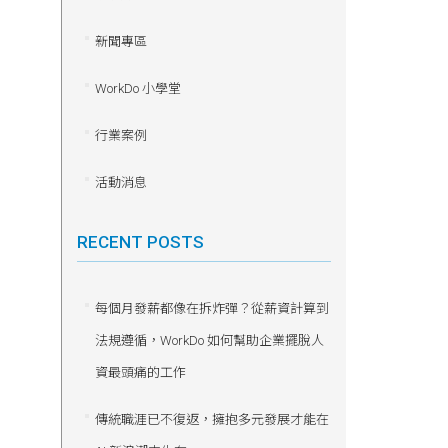
新聞專區
WorkDo 小學堂
行業案例
活動消息
RECENT POSTS
每個月發薪都像在拆炸彈？從薪資計算到
法規遵循，WorkDo 如何幫助企業擺脫人
資最頭痛的工作
傳統職涯已不復返，擁抱多元發展才能在