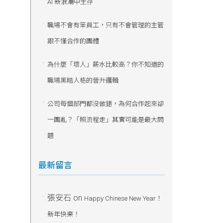
AI 新浪潮中生存
職場不會有笨員工，只有不會管理的主管
跟不懂合作的團體
為什麼「壞人」薪水比較高？你不知道的
職場黑暗人格的晉升邏輯
公司每個部門都沒做錯，為何合作起來卻
一團亂？「照流程走」其實可能是最大問
題
最新留言
張安石
on
Happy Chinese New Year！
新年快樂！