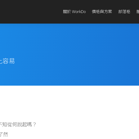
關於 WorkDo
價格與方案
部落格
比容易
起不知從何說起嗎？
了然