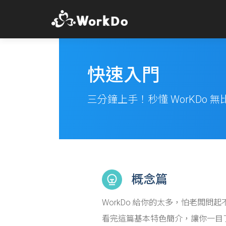
快速入門
三分鐘上手！秒懂 WorKDo 無
概念篇
WorkDo 給你的太多，怕老闆問
看完這篇基本特色簡介，讓你一目