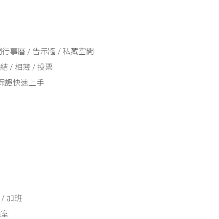
門行事曆 / 告示牆 / 私藏空間
連結 / 相簿 / 投票
保證快速上手
 / 加班
議室