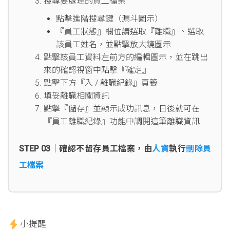
搜尋要處理的員工檔案
點擊進階搜尋鍵（漏斗圖示）
『員工狀態』欄位請選取『離職』、選取
該員工姓名，並點擊放大鏡圖示
點擊該員工資料左前方的編輯圖示，並在跳出
來的確認視窗中點擊『確定』
點擊下方『入 / 離職紀錄』頁籤
填妥離職相關資訊
點擊『儲存』並顯示成功訊息，日後就可在
『員工離職紀錄』功能中調閱這筆離職資訊
STEP 03｜確認不留存員工檔案，由
人資
執行
刪除員
工檔案
小提醒