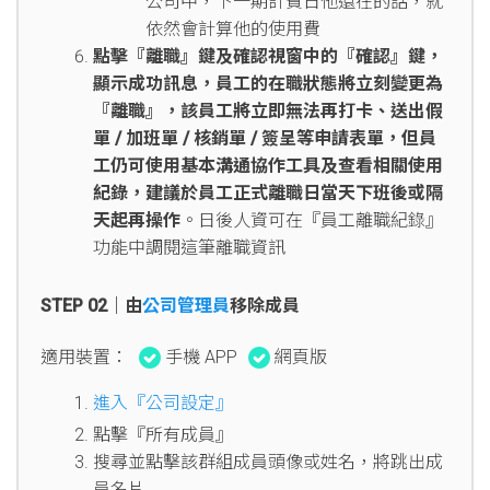
公司中，下一期計費日他還在的話，就
依然會計算他的使用費
點擊『離職』鍵及確認視窗中的『確認』鍵，
顯示成功訊息，員工的在職狀態將立刻變更為
『離職』，該員工將立即無法再打卡、送出假
單 / 加班單 / 核銷單 / 簽呈等申請表單，但員
工仍可使用基本溝通協作工具及查看相關使用
紀錄，建議於員工正式離職日當天下班後或隔
天起再操作
。日後人資可在『員工離職紀錄』
功能中調閱這筆離職資訊
STEP 02｜由
公司管理員
移除成員
適用裝置：
手機 APP
網頁版
進入『公司設定』
點擊『所有成員』
搜尋並點擊該群組成員頭像或姓名，將跳出成
員名片