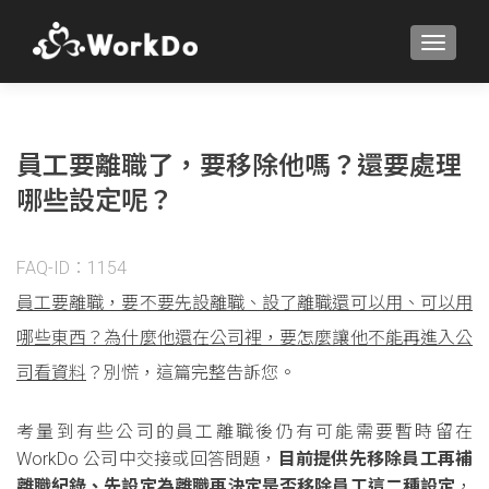
TOGGLE
員工要離職了，要移除他嗎？還要處理
哪些設定呢？
FAQ-ID：1154
員工要離職，要不要先設離職、設了離職還可以用、可以用
哪些東西？為什麼他還在公司裡，要怎麼讓他不能再進入公
司看資料
？別慌，這篇完整告訴您。
考量到有些公司的員工離職後仍有可能需要暫時留在
WorkDo 公司中交接或回答問題，
目前提供先移除員工再補
離職紀錄、先設定為離職再決定是否移除員工這二種設定
，