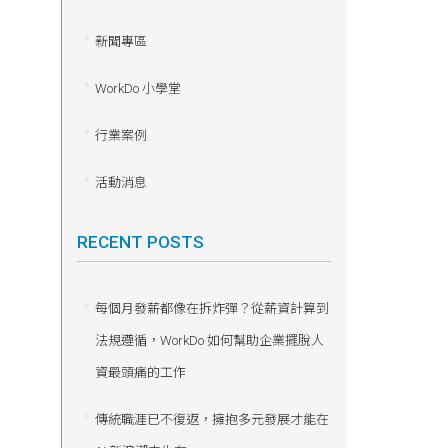
新聞專區
WorkDo 小學堂
行業案例
活動消息
RECENT POSTS
每個月發薪都像在拆炸彈？從薪資計算到
法規遵循，WorkDo 如何幫助企業擺脫人
資最頭痛的工作
傳統職涯已不復返，擁抱多元發展才能在