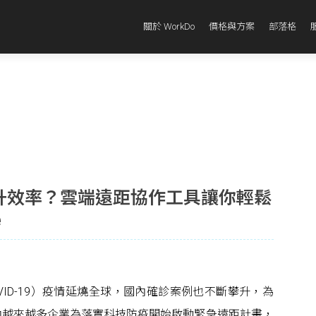
關於 WorkDo
價格與方案
部落格
升效率？雲端遠距協作工具讓你輕鬆
e
VID-19）疫情延燒全球，國內確診案例也不斷攀升，為
內越來越多企業為落實科技防疫開始啟動緊急遠距計畫，