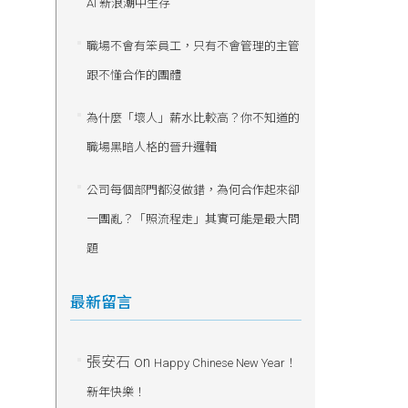
AI 新浪潮中生存
職場不會有笨員工，只有不會管理的主管
跟不懂合作的團體
為什麼「壞人」薪水比較高？你不知道的
職場黑暗人格的晉升邏輯
公司每個部門都沒做錯，為何合作起來卻
一團亂？「照流程走」其實可能是最大問
題
最新留言
張安石
on
Happy Chinese New Year！
新年快樂！