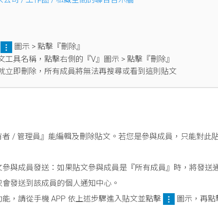
的
圖示 > 點擊『刪除』
文工具名稱，點擊右側的『V』圖示 > 點擊『刪除』
就立即刪除，所有成員將無法再搜尋或看到這則貼文
者 / 管理員』能編輯及刪除貼文。若您是參與成員，只能對此
文參與成員發送：如果貼文參與成員是『所有成員』時，將發送
只會發送到該成員的個人通知中心。
能，請從手機 APP 依上述步驟進入貼文並點擊
圖示，再點