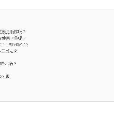
道優先順序嗎？
省使用容量呢？
不做了，如何設定？
本工具貼文
裡的告示牆？
o 嗎？