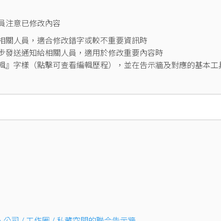
員注意已修改內容
知相關人員，適合修改錯字或較不重要資訊時
同步發送通知給相關人員，適用於修改重要內容時
輯』字樣（點擊可查看編輯歷程），並在告示牆及對應的基本工
入公司 / 工作圈 / 私藏空間的聯合告示牆