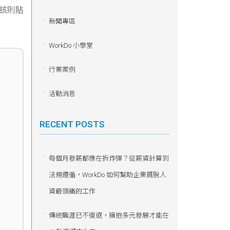
該則貼
新聞專區
WorkDo 小學堂
行業案例
活動消息
RECENT POSTS
每個月發薪都像在拆炸彈？從薪資計算到
法規遵循，WorkDo 如何幫助企業擺脫人
資最頭痛的工作
傳統職涯已不復返，擁抱多元發展才能在