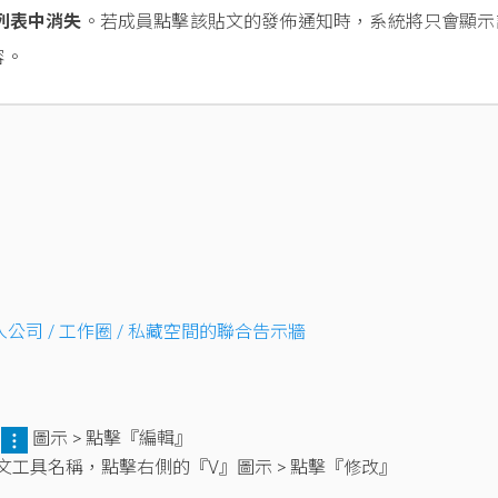
列表中消失
。若成員點擊該貼文的發佈通知時，系統將只會顯示
容。
入公司 / 工作圈 / 私藏空間的聯合告示牆
的
圖示 > 點擊『編輯』
文工具名稱，點擊右側的『V』圖示 > 點擊『修改』