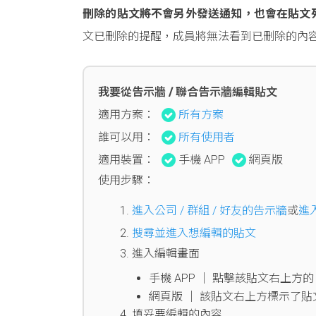
刪除的貼文將不會另外發送通知，也會在貼文
文已刪除的提醒，成員將無法看到已刪除的內
我要從告示牆 / 聯合告示牆編輯貼文
適用方案：
所有方案
誰可以用：
所有使用者
適用裝置：
手機 APP
網頁版
使用步驟：
進入公司 / 群組 / 好友的告示牆
或
進
搜尋並進入想編輯的貼文
進入編輯畫面
手機 APP │ 點擊該貼文右上方
網頁版 │ 該貼文右上方標示了貼
填妥要編輯的內容