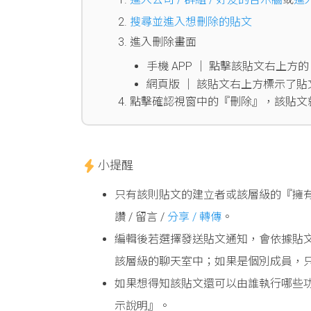
搜尋並進入想刪除的貼文
進入刪除畫面
手機 APP │ 點擊該貼文右上方
網頁版 │ 該貼文右上方標示了貼
點擊確認視窗中的『刪除』，該貼文
小提醒
只有該則貼文的建立者或該層級的『擁有
讚 / 留言 /
分享 / 轉傳
。
編輯後若選擇發送貼文通知，會依據貼
該層級的聊天室中；如果是個別成員，
如果想得知該貼文還可以由誰執行哪些功
示說明』。