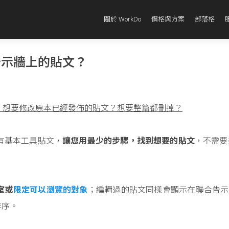
關於 WorkDo
價格與方案
部落格
告示牆上的貼文？
，想要修改原本已經發佈的貼文？想要整篇都刪掉？
有基本工具貼文，
讓您用最少的步驟，找到想要的貼文
，不需要
室或
限定可以瀏覽的對象
；編輯過的貼文同樣會顯示在聯合告示牆
排序。