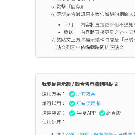
點擊『儲存』
確認是否通知原本發佈層級的相關人
不用 │ 內容將直接更新但不通
發送 │ 內容將直接更新之外，
該貼文上方將標示編輯時間及『已編
貼文列表中依編輯時間排序貼文
我要從告示牆 / 聯合告示牆刪除貼文
適用方案：
所有方案
誰可以用：
所有使用者
適用裝置：
手機 APP
網頁版
使用步驟：
進入公司 / 群組 / 好友的告示牆
或
進