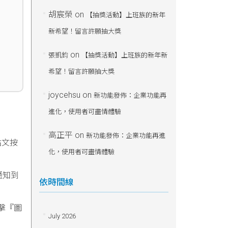
胡宸榮
on
【抽獎活動】上班族的新年
新希望！留言許願抽大獎
on
張凱鈞
【抽獎活動】上班族的新年新
希望！留言許願抽大獎
joycehsu
on
新功能發佈：企業功能再
進化，使用者可盡情體驗
高正平
on
新功能發佈：企業功能再進
貼文按
化，使用者可盡情體驗
通知到
依時間線
擊『圖
July 2026