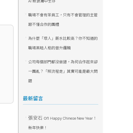
AI 新浪潮中生存
職場不會有笨員工，只有不會管理的主管
跟不懂合作的團體
為什麼「壞人」薪水比較高？你不知道的
職場黑暗人格的晉升邏輯
公司每個部門都沒做錯，為何合作起來卻
一團亂？「照流程走」其實可能是最大問
題
最新留言
張安石
on
Happy Chinese New Year！
新年快樂！