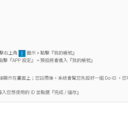
 點擊右上角
圖示 > 點擊『我的帳號』
 點擊『APP 設定』 > 預設將會進入『我的帳號』
會直接顯示在畫面上；您註冊後，系統會幫您先設好一組 Do-ID ，您
則輸入您想使用的 ID 並點選『完成 / 儲存』