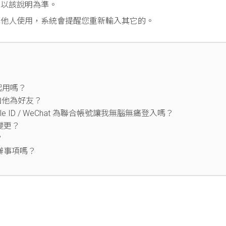
，以該說明為準。
被其他人使用，系統會提醒您重新輸入其它的。
起用嗎？
加他為好友？
 Apple ID / WeChat 為聯合帳號讓我無腦無痛登入嗎？
變更？
？
辦事項嗎？