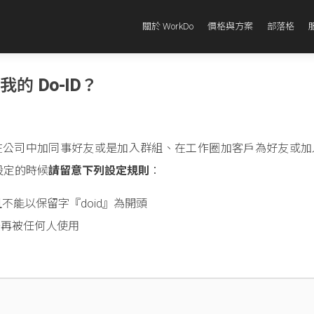
關於 WorkDo
價格與方案
部落格
的 Do-ID？
識別碼，在公司中加同事好友或是加入群組、在工作圈加客戶為好友或
。設定的時候
請留意下列設定規則
：
且不能以保留字『doid』為開頭
法再被任何人使用