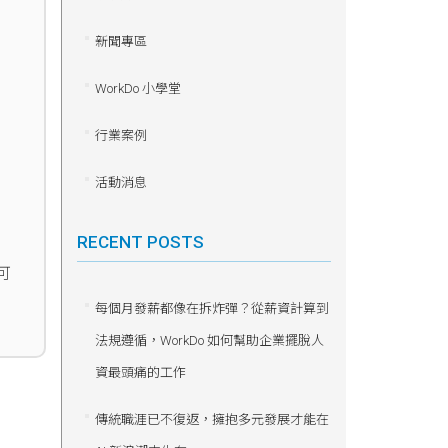
新聞專區
WorkDo 小學堂
行業案例
活動消息
RECENT POSTS
可
每個月發薪都像在拆炸彈？從薪資計算到
法規遵循，WorkDo 如何幫助企業擺脫人
資最頭痛的工作
傳統職涯已不復返，擁抱多元發展才能在