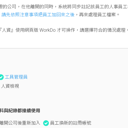
o 裡的公司，在他離開的同時，系統將同步註記該員工的人事員
。
請先依照注意事項把員工加回來之後
，再來處理員工檔案。
『人資』使用網頁版 WorkDo 才可操作，請選擇符合的情況處理
工具管理員
人資檢視
的資料與紀錄都接續使用
離開公司後重新加入
員工換新的註冊帳號