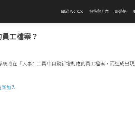
關於 WorkDo
價格與方案
部落格
的員工檔案？
後，系統將在『人事』工具中自動新增對應的員工檔案
，而造成出現
重新加入