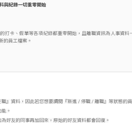
裡的資料與紀錄一切重零開始
關的打卡、假單等各項紀錄都重零開始，且離職資訊為人事資料
用新的員工檔案。
』資料，因此若您想要調閱『新進 / 停職 / 離職』等狀態的
功能。
加為好友的同事再加回來，原始的好友資料都會回復。