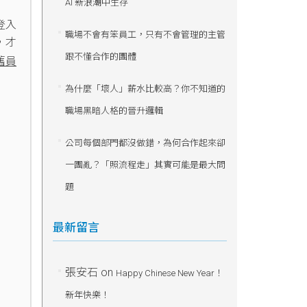
AI 新浪潮中生存
登入
職場不會有笨員工，只有不會管理的主管
，才
跟不懂合作的團體
舊員
為什麼「壞人」薪水比較高？你不知道的
職場黑暗人格的晉升邏輯
公司每個部門都沒做錯，為何合作起來卻
一團亂？「照流程走」其實可能是最大問
題
最新留言
張安石
on
Happy Chinese New Year！
新年快樂！