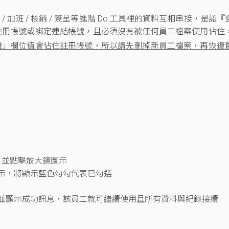
請假 / 加班 / 核銷 / 簽呈等進階 Do 工具裡的資料互相串接，是認『
註冊帳號或綁定連結帳號，且必須沒有被任何員工檔案使用佔住
機」欄位值會佔住註冊帳號，所以請先刪掉新員工檔案，再恢復
』並點擊放大鏡圖示
示，將顯示藍色勾勾代表已勾選
並顯示成功訊息，該員工就可繼續使用且所有資料與紀錄接續