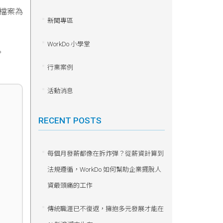
工檔案為
新聞專區
WorkDo 小學堂
。
行業案例
活動消息
RECENT POSTS
每個月發薪都像在拆炸彈？從薪資計算到
法規遵循，WorkDo 如何幫助企業擺脫人
資最頭痛的工作
傳統職涯已不復返，擁抱多元發展才能在