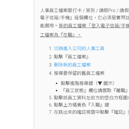
人事員工檔案跟打卡 / 簽到 / 請假Pro / 
電子信箱/手機』這個欄位，它必須是實際
能選用。
新的員工檔案「登入電子信箱/手
工檔案為『在職』。
切換進入公司的人事工具
點擊『員工檔案』
刪除新的員工檔案
搜尋要保留的舊員工檔案
點擊進階搜尋鍵（▼ 圖示）
『員工狀態』欄位請選取『離職
點擊該員工資料左前方的空白方框圖
點擊上方橘黃色『入職』鍵
在跳出來的確認視窗中點擊『確認』