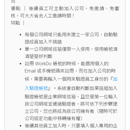
司
優點 │ 後續員工可主動加入公司，免邀請、免審
核，可大大省去人工邀請時間！
特點 │
每個公司網域只能用來建立一家公司，自動驗
證成員加入不搞錯
單一公司網域信箱僅限一人使用，使用帳號清
清楚楚好判斷
註冊 WorkDo 帳號的時候，能選用個人的
Email 或手機號碼來註冊，而在加入公司的時
候，需要再輸入一個用來驗證員工身份的『
加
入驗證帳號
』。系統會自動判斷如果這組加入
驗證帳號是企業網域信箱，且您是第一位輸入
該公司網域並通過驗證者，將可依下列步驟建
立公司，您也將成為該公司擁有者（隨時可於
公司設定功能中移轉擁有權）
後續其他員工加入時，只要填入個人專用的企