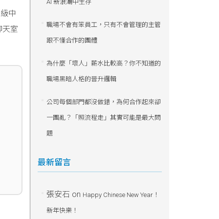
AI 新浪潮中生存
層級中
職場不會有笨員工，只有不會管理的主管
聊天室
跟不懂合作的團體
為什麼「壞人」薪水比較高？你不知道的
職場黑暗人格的晉升邏輯
公司每個部門都沒做錯，為何合作起來卻
一團亂？「照流程走」其實可能是最大問
題
最新留言
張安石
on
Happy Chinese New Year！
新年快樂！