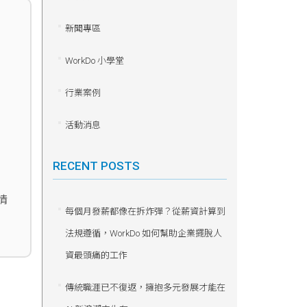
新聞專區
WorkDo 小學堂
行業案例
活動消息
RECENT POSTS
情
每個月發薪都像在拆炸彈？從薪資計算到
法規遵循，WorkDo 如何幫助企業擺脫人
資最頭痛的工作
傳統職涯已不復返，擁抱多元發展才能在