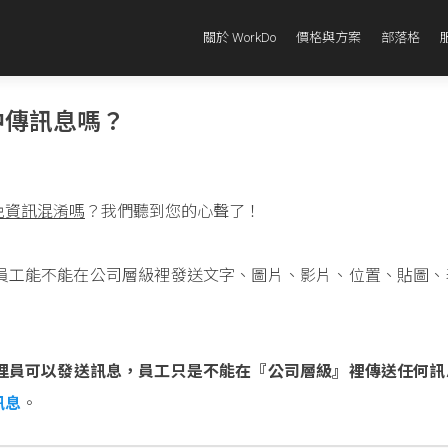
關於 WorkDo
價格與方案
部落格
中傳訊息嗎？
免資訊混淆嗎
？我們聽到您的心聲了！
員工能不能在公司層級裡發送文字、圖片、影片、位置、貼圖、
理員可以發送訊息，員工只是不能在『公司層級』裡傳送任何訊
訊息
。