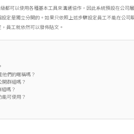
三個層級都可以使用各種基本工具來溝通協作，因此系統預設在公司
個設定是獨立分開的。如果只依照上述步驟設定員工不能在公司
定，員工就依然可以發佈貼文。
？
範他們的暱稱嗎？
公開群組嗎？
群組嗎？
功能可使用？