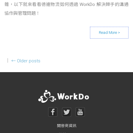
雜，以下就來看看德連物流如何透過 WorkDo 解決棘手的溝通
協作與管理問題！
Posts navigation
←
Older posts
開發商資訊