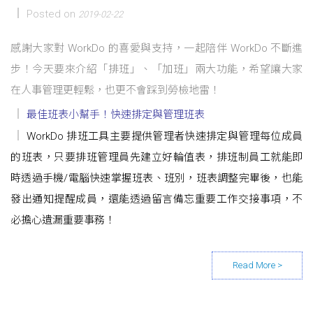
Posted on
2019-02-22
感謝大家對 WorkDo 的喜愛與支持，一起陪伴 WorkDo 不斷進
步！今天要來介紹「排班」、「加班」兩大功能，希望讓大家
在人事管理更輕鬆，也更不會踩到勞檢地雷！
最佳班表小幫手！快速排定與管理班表
WorkDo 排班工具主要提供管理者快速排定與管理每位成員
的班表，只要排班管理員先建立好輪值表，排班制員工就能即
時透過手機/電腦快速掌握班表、班別，班表調整完畢後，也能
發出通知提醒成員，還能透過留言備忘重要工作交接事項，不
必擔心遺漏重要事務！