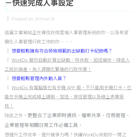
－快速完成人事設定
Posted on
2019-04-19
這篇文章寫給正在尋找好用雲端人事管理系統的你、以及希望
簡化人事管理行政工作的你．．．
想要輕鬆擁有符合勞檢規範的出缺勤打卡紀錄嗎？
WorkDo 幫你自動計算出缺勤、特休假、加班補休，降低人
工統計誤差，為人資簡化繁複的行政作業！
想要輕鬆管理內外勤人員？
WorkDo 有電腦版也有手機 APP 版，不只能用手機打卡，也
能在手機上完成線上請假、加班、排班管理以及線上表單簽
核！
更整合了企業即時通訊、檔案共享、任務管理、
除此之外，
企業管理等相關日常工作必備工具
，
想提升工作效率、提升競爭力嗎？快讓WorkDo來助你一臂之