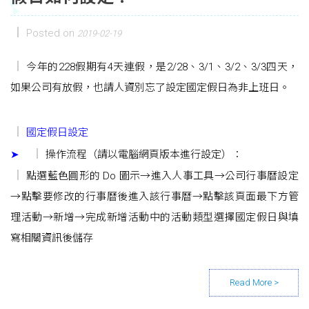
Posted on
2019-02-19
今年的228假期有4天連假，是2/28、3/1、3/2、3/3四天，
如果公司有放假，也請人資別忘了設定國定假日為非上班日。
國定假日設定
➤
操作流程（請以電腦網頁版本進行設定）：
點選藍色圓形的 Do 圖示→進入人事工具→公司行事曆設定
→點擊要修改的行事曆後進入該行事曆→點擊該頁面最下方管
理活動→新增→完成新增活動中的活動類型選擇國定假日與填
寫相關資訊後儲存