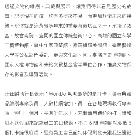
透過文物的維護、典藏與展示，讓我們得以看見歷史的故
事，記得現在的這一切有多得來不易，而更加珍惜未來的接
續。玧修就是這背後多年來的重要幕後功臣之一，承接了故
宮、故宮南院、宜蘭的國立傳統藝術中心、高雄的國立科學
工藝博物館、臺中作家典藏館、嘉義梅嶺美術館、臺南藝術
大學等公私部門委託；更與文化部、國立臺灣歷史博物館、
國家人權博物館和朱銘文教基金會等單位合作，推廣文物保
存的影音及導覽活動。
汪仕麒執行長表示：WorkDo 幫助最多的是打卡。隨著典藏
品維護專案及員工人數持續增加，員工在各地現場執行專案
時，短則二個月、長則半年以上，若繼續用傳統的打卡鐘和
紙本送假單來記錄員工的出缺勤，不只 6 間博物館就要放 6
個打卡鐘很麻煩，還有員工自己記特休假剩幾天跟我這邊記