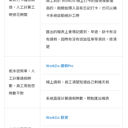
員工對於 WorkDo 線上打卡的接受度都蠻
煩，人工計算工
高的，剛開始導入容易忘記打卡，也可以補
時很花時間
卡系統自動統計工時
匯出的報表上會標記遲到、早退、缺卡有沒
有請假、超時有沒有送加班單等資訊，很清
楚
WorkDo 請假Pro
紙本送假單，人
工計算請假時
線上請假，員工清楚知道自己剩幾天假
數，員工常抱怨
時數不對
系統直接計算請假時數，輕鬆匯出報表
WorkDo 薪資