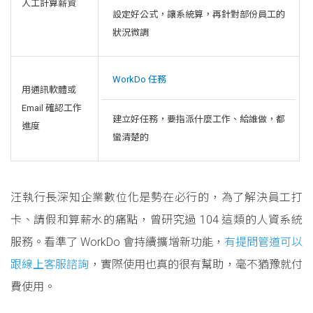
人工計算薪資
設定好公式，讓系統算，再針對部份員工的
狀況微調
WorkDo 任務
用通訊軟體或
Email 確認工作
建立好任務，要指派什麼工作、給誰做，都
進度
蠻清楚的
汪執行長深知企業數位化是勢在必行的，為了解決員工打
卡、請假和算薪水的痛點，曾研究過 104 這類的人資系統
服務。看準了 WorkDo 會持續擴增新功能，
有提問管道可以
跟線上客服諮詢
，實際使用也真的很有幫助，毫不猶豫就付
費使用。