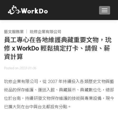
TOGGLE
藝文服務業
玧修企業有限公司
員工專心在各地維護典藏重要文物，玧
修 x WorkDo 輕鬆搞定打卡、請假、薪
資計算
Posted on
2023-01-06
玧修企業有限公司，從 2007 年持續投入各類歷史文物與藝
術品的保存維護、運送入館、典藏展示、典藏數位化，總部
位於台南，持續研發文物保存維護的技術與專業設備，現今
已擴大到在台中與台北都設有分點。