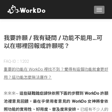
TOGGLE
我要許願 / 我有疑問 / 功能不能用…可
以在哪裡回報或許願呢？
FAQ-ID：1202
重要的功能在 WorkDo 裡找不到？覺得有這個功能就會更好
用？這功能怎麼無法運作？
來來來~
這些疑難雜症請快依照下面的步驟到 WorkDo 許願
池裡意見回饋，最在乎使用者意見的 WorkDo 女神將會依
照功能的實用性、好用度、普及度來安排。
已經有不少人的