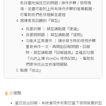
愈詳盡地描述您的問題 / 操作步驟 / 使用情
境，並盡可能附上所有操作步驟的螢幕截圖，
可幫助我們愈快理解並處理
選擇意見回饋的『類型』
我要許願 │ 類型請點選『建議』
我要問問題 │ 類型請點選『提問』
功能未正常運作 │ 請依發生時的使用步驟
重新操作一次，再開始回報問題。回報
時，類型請點選『回報錯誤』並確認勾選
『允許上傳 WorkDo 使用紀錄』，幫助我
們更快找出並修復問題點
點選『送出』
小提醒
當您送出回報，系統會同步抓取您當下使用裝置的型