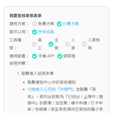
我要簽核單張表單
適用方案：
免費方案
付費方案
誰可以用：
所有成員
工具權
員
主
人
人資檢
限：
工
管
資
視
適用裝置：
手機 APP
網頁版
使用步驟：
點擊進入該張表單
點擊通知中心中的簽核通知
切換進入公司的『快捷門』
並點擊『簽
核』，將列出狀態為『已送出 / 上陳中 / 撤
銷中』的假單 / 加班單 / 補卡申請 / 打卡申
訴 / 核銷單 / 簽呈等各類待您簽核的電子表