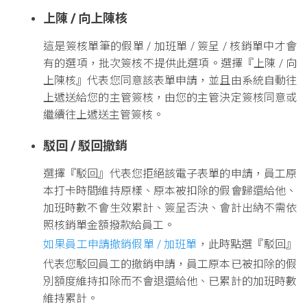
上陳 / 向上陳核
這是簽核單筆的假單 / 加班單 / 簽呈 / 核銷單中才會
有的選項，批次簽核不提供此選項。選擇『上陳 / 向
上陳核』代表您同意該表單申請，並且由系統自動往
上遞送給您的主管簽核，由您的主管決定簽核同意或
繼續往上遞送主管簽核。
駁回 / 駁回撤銷
選擇『駁回』代表您拒絕該電子表單的申請，員工原
本打卡時間維持原樣、原本被扣除的假會歸還給他、
加班時數不會生效累計、簽呈否決、會計出納不需依
照核銷單金額撥款給員工。
如果員工申請撤銷假單 / 加班單
，此時點選『駁回』
代表您駁回員工的撤銷申請，員工原本已被扣除的假
別額度維持扣除而不會退還給他、已累計的加班時數
維持累計。