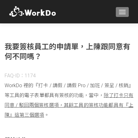
TOGGLE
我要簽核員工的申請單，上陳跟同意有
何不同嗎？
FAQ-ID：1174
WorkDo 裡的『打卡 / 請假 / 請假 Pro / 加班 / 簽呈 / 核銷』
等工具的電子表單都具有簽核的功能，當中，
除了打卡只有
同意 / 駁回兩個簽核選項，其餘工具的簽核功能都具有『上
陳』這第三個選項
。