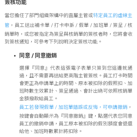
簽核功能
當您擔任了部門組織架構中的直屬主管或
特定員工的虛線主
管
，員工送出補卡單 / 打卡申訴 / 假單 / 加班單 / 簽呈 / 核
銷單時，或您被指定為簽呈與核銷單的簽核者時，您將會收
到簽核通知，可參考下列說明決定簽核功能。
同意 / 同意撤銷
選擇『同意』代表這張電子表單只簽到您這邊就通
過，且不需要再送給更高階主管簽核。員工打卡時間
會更正為申請單上的時間、原本被扣除的假照扣、加
班時數生效累計、簽呈通過、會計出納可依照核銷單
金額撥款給員工。
員工若發現假單 / 加班單錯誤或反悔，可申請撤銷
，
按鍵會自動顯示為『同意撤銷』鍵，點選代表您同意
員工的撤銷申請，員工原本被扣除的假別額度會退還
給他、加班時數累計將扣除。