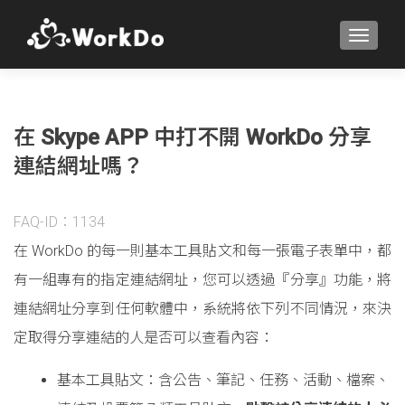
TOGGLE
在 Skype APP 中打不開 WorkDo 分享
連結網址嗎？
FAQ-ID：1134
在 WorkDo 的每一則基本工具貼文和每一張電子表單中，都
有一組專有的指定連結網址，您可以透過『分享』功能，將
連結網址分享到任何軟體中，系統將依下列不同情況，來決
定取得分享連結的人是否可以查看內容：
基本工具貼文：含公告、筆記、任務、活動、檔案、