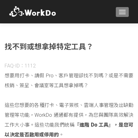
TOGGLE
找不到或想拿掉特定工具？
FAQ-ID：1112
想要用打卡、請假 Pro、客戶管理卻找不到嗎？或是不需要
核銷、簽呈、會議室等工具想拿掉嗎？
這些您想要的各種打卡、電子簽核、雲端人事管理及出缺勤
管理等功能，WorkDo 通通都有提供，為您與團隊高效解決
工作大小事。這些功能我們統稱
『進階 Do 工具』，是您可
以決定是否啟用或停用的
。