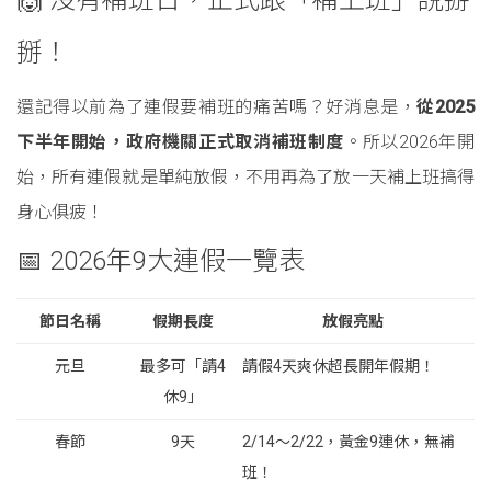
🙌 沒有補班日，正式跟「補上班」說掰
掰！
還記得以前為了連假要補班的痛苦嗎？好消息是，
從2025
下半年開始，政府機關正式取消補班制度
。所以2026年開
始，所有連假就是單純放假，不用再為了放一天補上班搞得
身心俱疲！
📅 2026年9大連假一覽表
節日名稱
假期長度
放假亮點
元旦
最多可「請4
請假4天爽休超長開年假期！
休9」
春節
9天
2/14～2/22，黃金9連休，無補
班！