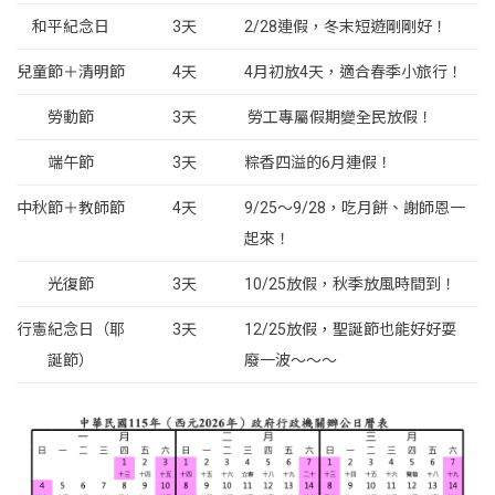
和平紀念日
3天
2/28連假，冬末短遊剛剛好！
兒童節＋清明節
4天
4月初放4天，適合春季小旅行！
勞動節
3天
勞工專屬假期變全民放假！
端午節
3天
粽香四溢的6月連假！
中秋節＋教師節
4天
9/25～9/28，吃月餅、謝師恩一
起來！
光復節
3天
10/25放假，秋季放風時間到！
行憲紀念日（耶
3天
12/25放假，聖誕節也能好好耍
誕節）
廢一波～～～