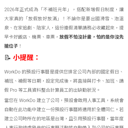
2026年正式成為「不補班元年」，搭配新增假日制度，讓
大家真的「放假放好放滿」！不論你是要出國滑雪、泡溫
泉、在家追劇、陪家人，這份連假清單請務必收藏起來，提
早卡好飯店、機票、車票，
放假不怕沒計畫，怕的是你沒先
搶位子
！
📝
小提醒：
WorkDo 的預設行事曆是提供您排定公司內部的國定假日、
補班、補假等日期，設定完成後，將直接與打卡、加班、請
假 Pro 等工具資料整合計算員工的出缺勤狀況。
當您在 WorkDo 建立了公司，預設會啟用人事工具，系統會
自動在此功能中建立一份預設行事曆將適用於全體同仁。若
建立公司時所在的地區是台灣，且引用預設行事曆，當年度
人事行政總處發佈的行事曆活動將自動帶入到公司的行事曆