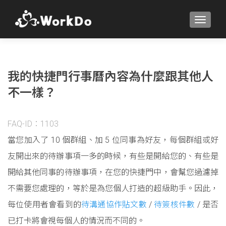
TOGGLE
我的快捷門行事曆內容為什麼跟其他人
不一樣？
FAQ-ID：1103
當您加入了 10 個群組、加 5 位同事為好友，每個群組或好
友開出來的待辦事項一多的時候，有些是開給您的、有些是
開給其他同事的待辦事項，在您的快捷門中，會幫您過濾掉
不需要您處理的，等於是為您個人打造的超級助手。因此，
每位使用者會看到的
待溝通協作貼文數
/
待簽核件數
/ 是否
已打卡將會視每個人的情況而不同的。