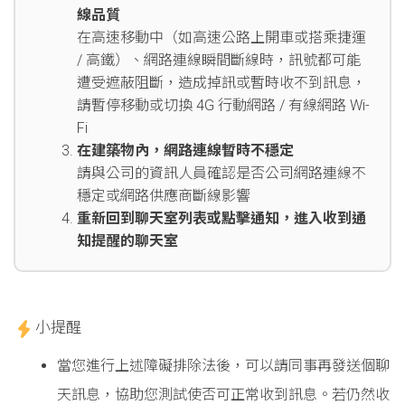
線品質
在高速移動中（如高速公路上開車或搭乘捷運
/ 高鐵）、網路連線瞬間斷線時，訊號都可能
遭受遮蔽阻斷，造成掉訊或暫時收不到訊息，
請暫停移動或切換 4G 行動網路 / 有線網路 Wi-
Fi
在建築物內，網路連線暫時不穩定
請與公司的資訊人員確認是否公司網路連線不
穩定或網路供應商斷線影響
重新回到聊天室列表或點擊通知，進入收到通
知提醒的聊天室
小提醒
當您進行上述障礙排除法後，可以請同事再發送個聊
天訊息，協助您測試使否可正常收到訊息。若仍然收