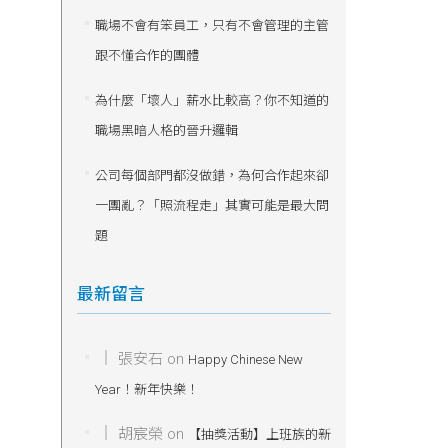
職場不會有笨員工，只有不會管理的主管
跟不懂合作的團體
為什麼「壞人」薪水比較高？你不知道的
職場黑暗人格的晉升邏輯
公司每個部門都沒做錯，為何合作起來卻
一團亂？「照流程走」其實可能是最大問
題
最新留言
張安石
on
Happy Chinese New
Year！新年快樂！
胡宸榮
on
【抽獎活動】上班族的新