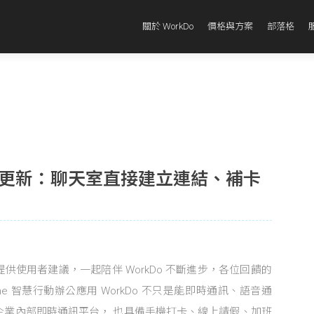
關於 WorkDo
價格與方案
部落格
2 版本更新：聊天室直接建立連結、補卡
供使用者建議，一起陪伴 WorkDo 不斷進步，各位回饋的
-One 智慧行動辦公應用 WorkDo 不只是能即時通訊、語音通
企業內部即時通訊平台， 也具備手機打卡、線上請假、加班