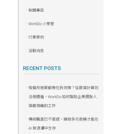
新聞專區
WorkDo 小學堂
行業案例
活動消息
RECENT POSTS
每個月發薪都像在拆炸彈？從薪資計算到
法規遵循，WorkDo 如何幫助企業擺脫人
資最頭痛的工作
傳統職涯已不復返，擁抱多元發展才能在
AI 新浪潮中生存