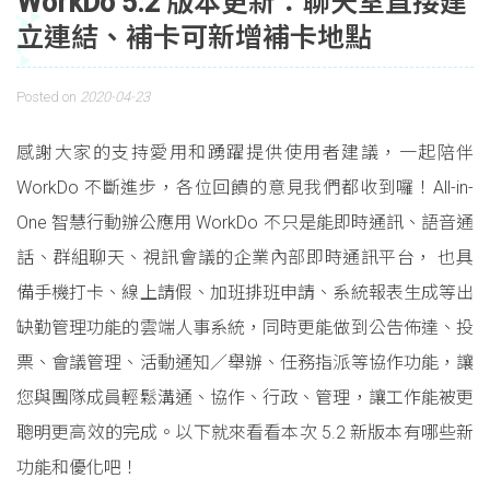
WorkDo 5.2 版本更新：聊天室直接建
立連結、補卡可新增補卡地點
Posted on
2020-04-23
感謝大家的支持愛用和踴躍提供使用者建議，一起陪伴
WorkDo 不斷進步，各位回饋的意見我們都收到囉！All-in-
One 智慧行動辦公應用 WorkDo 不只是能即時通訊、語音通
話、群組聊天、視訊會議的企業內部即時通訊平台， 也具
備手機打卡、線上請假、加班排班申請、系統報表生成等出
缺勤管理功能的雲端人事系統，同時更能做到公告佈達、投
票、會議管理、活動通知／舉辦、任務指派等協作功能，讓
您與團隊成員輕鬆溝通、協作、行政、管理，讓工作能被更
聰明更高效的完成。以下就來看看本次 5.2 新版本有哪些新
功能和優化吧！