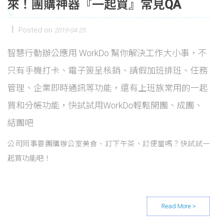
來！團購神器『一起買』常見QA
Posted on
2019-04-25
智慧行動辦公應用 WorkDo 幫你解決工作大小事，不
只有手機打卡、電子簽呈核銷、請假加班排班、任務
管理、企業即時通訊等功能，還有上班族常用的一起
買和分帳功能，快試試用WorkDo輕鬆開團、成團、
結團吧
公司同事要團購辦公室美食、訂下午茶、訂便當嗎？快試試一
起買功能吧！