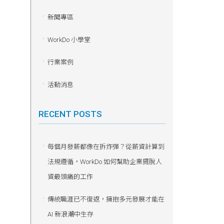
新聞專區
WorkDo 小學堂
行業案例
活動消息
RECENT POSTS
每個月發薪都像在拆炸彈？從薪資計算到
法規遵循，WorkDo 如何幫助企業擺脫人
資最頭痛的工作
傳統職涯已不復返，擁抱多元發展才能在
AI 新浪潮中生存