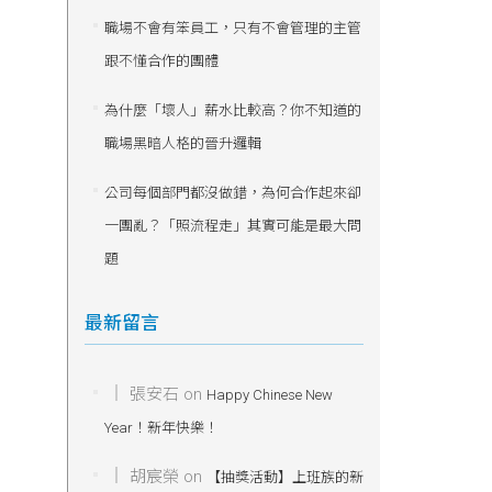
職場不會有笨員工，只有不會管理的主管
跟不懂合作的團體
為什麼「壞人」薪水比較高？你不知道的
職場黑暗人格的晉升邏輯
公司每個部門都沒做錯，為何合作起來卻
一團亂？「照流程走」其實可能是最大問
題
最新留言
張安石
on
Happy Chinese New
Year！新年快樂！
胡宸榮
on
【抽獎活動】上班族的新