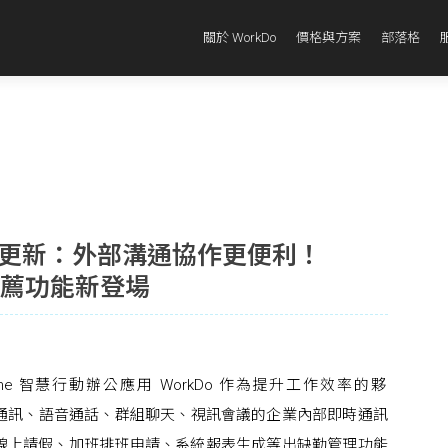
關於 WorkDo
價格與方案
部落格
4 版本更新：外部溝通協作更便利！
圈推薦功能新登場
-One 智慧行動辦公應用 WorkDo 作為提升工作效率的夥
能即時通訊、語音通話、群組聊天、視訊會議的企業內部即時通訊
線上請假、加班排班申請、系統報表生成等出缺勤管理功能