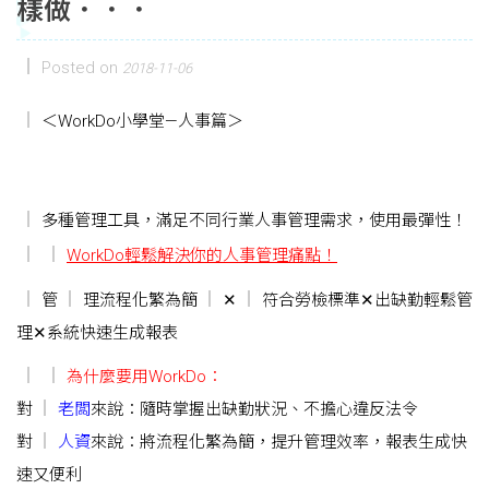
樣做．．．
Posted on
2018-11-06
＜WorkDo小學堂—人事篇＞
多種管理工具，滿足不同行業人事管理需求，使用最彈性！
WorkDo輕鬆解決你的人事管理痛點！
管
理流程化繁為簡
✕
符合勞檢標準✕出缺勤輕鬆管
理✕系統快速生成報表
為什麼要用WorkDo：
對
老闆
來說：隨時掌握出缺勤狀況、不擔心違反法令
對
人資
來說：將流程化繁為簡，提升管理效率，報表生成快
速又便利