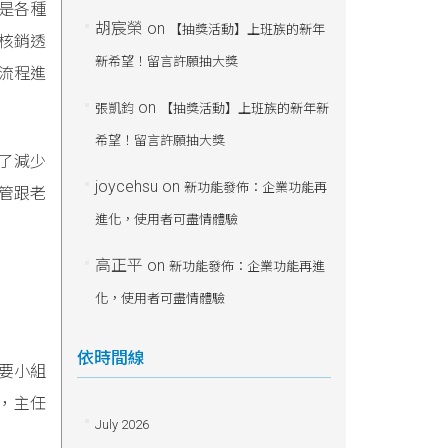
是各種
胡宸榮
on
【抽獎活動】上班族的新年
核銷透
新希望！留言許願抽大獎
流程進
on
張凱鈞
【抽獎活動】上班族的新年新
希望！留言許願抽大獎
除了減少
joycehsu
on
新功能發佈：企業功能再
主管跟老
進化，使用者可盡情體驗
高正平
on
新功能發佈：企業功能再進
化，使用者可盡情體驗
依時間線
要小組
人，主任
July 2026