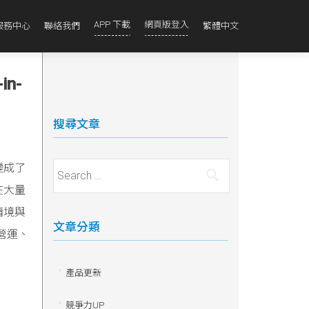
APP 下載
網頁版登入
服務中心
聯絡我們
繁體中文
n-
搜尋文章
變成了
Search for:
在大量
情境與
文章分類
營運、
產品更新
競爭力UP