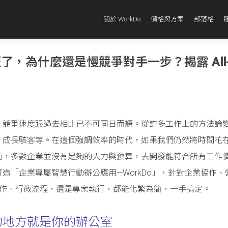
關於 WorkDo
價格與方案
部落格
了，為什麼還是慢競爭對手一步？揭露 All-i
，競爭速度跟過去相比已不可同日而語。從許多工作上的方法論
、成長駭客等。在這個強調效率的時代，如果我們仍然將時間花
而，多數企業並沒有足夠的人力與預算，去開發能符合所有工作
造「企業專屬智慧行動辦公應用—WorkDo」，針對企業協作、
不論日常工作、行政流程，還是專案執行，都能化繁為簡，一手搞定。
的地方就是你的辦公室