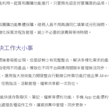
能利用一起買和團購功能進行，只要預先設定好要購買的品項，
和團購功能集體採購，總務人員不用再請同仁填單或分別詢問，
求，簡化採買流程及管理，減少不必要的浪費與等待時間。
位解決工作大小事
雨後春筍般出現，但是卻鮮少有完整整合、解決多樣化需求的產
自使用不同產品，導致在不同平台與應用間版本管理無法同步、
，運用強大技術能力開發整合行動辦公所需功能打造企業 All-in-O
、任務指派、活動管理、檔案共享都一次到位。
打開工具箱就能快速存取聊天、筆記、檔案等便利功能，手機 App 也能便
 就能處理各種協作工作，讓資訊集中管理、同步更新。