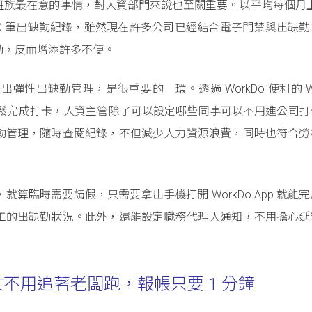
族最在意的事情，對人資部門來說也至關重要。以平均每個月上班
480 筆出缺勤紀錄，雖然現在許多公司已經結合電子門禁與出缺
勤，反而增添許多不便。
出缺勤管理，是很重要的一環。透過 WorkDo 便利的 Wi-
輕鬆完成打卡，人資主管除了可以設定哪些同事可以不用進公司打
勤管理，隨時查閱紀錄，不但減少人力資源浪費，同時也符合勞
算臨時需要請假，只需要拿出手機打開 WorkDo App 就能
工的出缺勤狀況。此外，還能設定職務代理人通知，不用擔心延
文不用追著老闆跑，報帳只要 1 分鐘