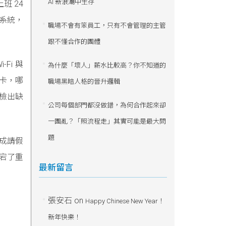
AI 新浪潮中生存
 24
勤系統，
職場不會有笨員工，只有不會管理的主管
跟不懂合作的團體
Fi 與
為什麼「壞人」薪水比較高？你不知道的
卡，哪
職場黑暗人格的晉升邏輯
檢出缺
公司每個部門都沒做錯，為何合作起來卻
一團亂？「照流程走」其實可能是最大問
題
完成請假
宕了重
最新留言
張安石
on
Happy Chinese New Year！
新年快樂！