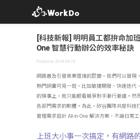
[科技新報] 明明員工都拚命加班
One 智慧行動辦公的效率秘訣
Posted on
2018-09-19
網路普及引發商業環境的巨變，我們可以發現
熱門詞彙可見一斑，比如敏捷開發、快速迭代
的瑣事上，就只能眼看競爭對手漸行漸遠。然
各部門需求的軟體。為此，矽谷團隊共度科技打
管理需求設計 All-in-One 解決方案，
上班大小事一次搞定，有網路