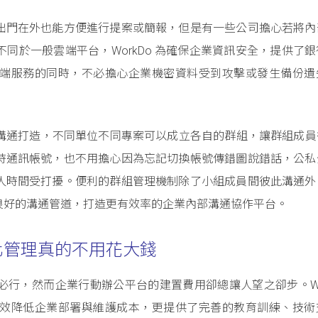
出門在外也能方便進行提案或簡報，但是有一些公司擔心若將內
同於一般雲端平台，WorkDo 為確保企業資訊安全，提供了
端服務的同時，不必擔心企業機密資料受到攻擊或發生備份遺
內部溝通打造，不同單位不同專案可以成立各自的群組，讓群組成
時通訊帳號，也不用擔心因為忘記切換帳號傳錯圖說錯話，公私
人時間受打擾。便利的群組管理機制除了小組成員間彼此溝通外
良好的溝通管道，打造更有效率的企業內部溝通協作平台。
化管理真的不用花大錢
行，然而企業行動辦公平台的建置費用卻總讓人望之卻步。Wor
效降低企業部署與維護成本，更提供了完善的教育訓練、技術