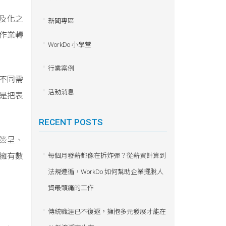
及化之
新聞專區
作業轉
WorkDo 小學堂
行業案例
不同需
活動消息
是把表
RECENT POSTS
、簽呈、
擁有數
每個月發薪都像在拆炸彈？從薪資計算到
法規遵循，WorkDo 如何幫助企業擺脫人
資最頭痛的工作
傳統職涯已不復返，擁抱多元發展才能在