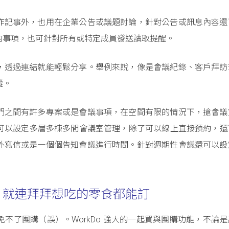
作記事外，也用在企業公告或議題討論，針對公告或訊息內容還
的事項，也可針對所有或特定成員發送讀取提醒。
，透過連結就能輕鬆分享。舉例來說，像是會議紀錄、客戶拜訪
蹤。
門之間有許多專案或是會議事項，在空間有限的情況下，搶會議
 中可以設定多層多棟多間會議室管理，除了可以線上直接預約，
外寫信或是一個個告知會議進行時間。針對週期性會議還可以設
、就連拜拜想吃的零食都能訂
不了團購（誤）。WorkDo 強大的一起買與團購功能，不論