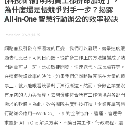
[科技新報] 明明員工都拚命加班了，
為什麼還是慢競爭對手一步？揭露
All-in-One 智慧行動辦公的效率秘訣
Posted on
2018-09-19
網路普及引發商業環境的巨變，我們可以發現，競爭速度跟
過去相比已不可同日而語。從許多工作上的方法論變成了熱
門詞彙可見一斑，比如敏捷開發、快速迭代、成長駭客等。
在這個強調效率的時代，如果我們仍然將時間花在大量的瑣
事上，就只能眼看競爭對手漸行漸遠。然而，多數企業並沒
有足夠的人力與預算，去開發能符合所有工作情境與各部門
需求的軟體。為此，矽谷團隊共度科技打造「企業專屬智慧
行動辦公應用—WorkDo」，針對企業協作、營運、管理需
求設計 All-in-One 解決方案，不論日常工作、行政流程，還