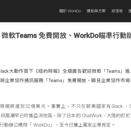
關於 WorkDo
價格與方案
部落格
軟Teams 免費開放、WorkDo瞄準行動
Slack大動作買下《紐約時報》全版廣告歡迎微軟「Teams」
將企業協作通訊服務「Teams」免費開放，顯見企業協作市場
規模將達到32億美元。事實上，不只在歐美國家有Slack 、Go
股企業協作通訊風潮早已吹進亞洲地區，除了日本的 ChatWork、大陸的釘
 智慧行動辦公應用「 WorkDo」，至今已獲上萬家企業肯定。