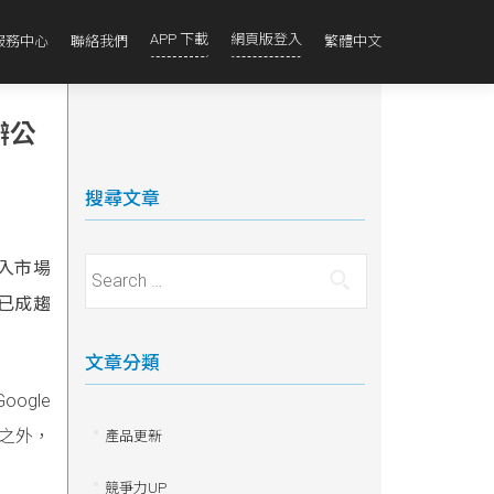
APP 下載
網頁版登入
服務中心
聯絡我們
繁體中文
辦公
搜尋文章
進入市場
Search for:
已成趨
文章分類
ogle
釘之外，
產品更新
競爭力UP