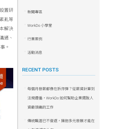
灣設置研
新聞專區
紊亂等
WorkDo 小學堂
本解決
溝通、
行業案例
小事。
活動消息
RECENT POSTS
每個月發薪都像在拆炸彈？從薪資計算到
法規遵循，WorkDo 如何幫助企業擺脫人
資最頭痛的工作
傳統職涯已不復返，擁抱多元發展才能在