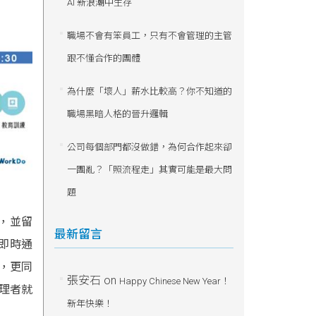
AI 新浪潮中生存
職場不會有笨員工，只有不會管理的主管
跟不懂合作的團體
為什麼「壞人」薪水比較高？你不知道的
職場黑暗人格的晉升邏輯
公司每個部門都沒做錯，為何合作起來卻
一團亂？「照流程走」其實可能是最大問
題
心，並留
最新留言
了即時通
外，更同
張安石
on
Happy Chinese New Year！
理者就
新年快樂！