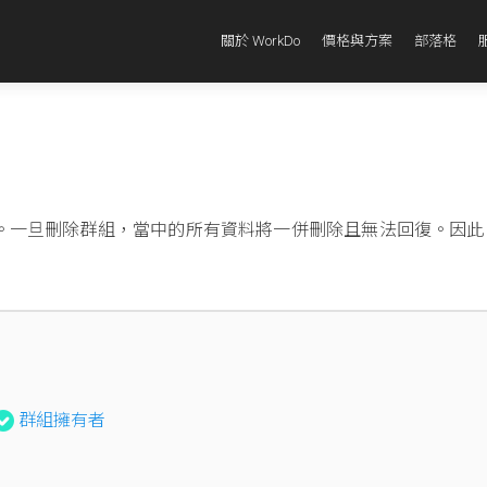
關於 WorkDo
價格與方案
部落格
。一旦刪除群組，當中的所有資料將一併刪除且無法回復。因此
。
群組擁有者