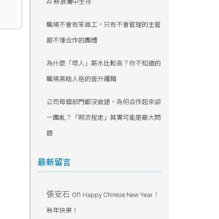
AI 新浪潮中生存
職場不會有笨員工，只有不會管理的主管
跟不懂合作的團體
為什麼「壞人」薪水比較高？你不知道的
職場黑暗人格的晉升邏輯
公司每個部門都沒做錯，為何合作起來卻
一團亂？「照流程走」其實可能是最大問
題
最新留言
張安石
on
Happy Chinese New Year！
新年快樂！