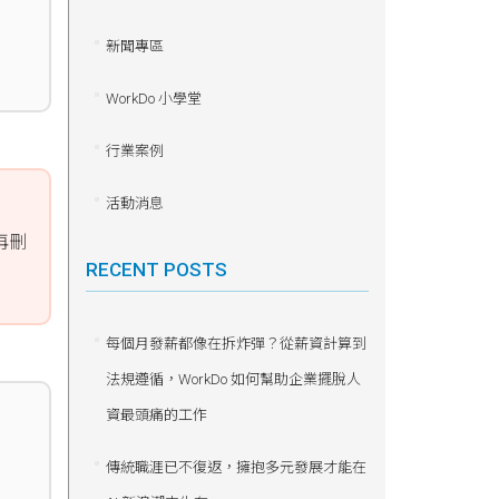
新聞專區
WorkDo 小學堂
行業案例
活動消息
再刪
RECENT POSTS
每個月發薪都像在拆炸彈？從薪資計算到
法規遵循，WorkDo 如何幫助企業擺脫人
資最頭痛的工作
傳統職涯已不復返，擁抱多元發展才能在