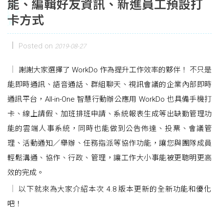
能、編輯好友資訊、新進員工預設打
卡方式
Posted on
2019-08-27
謝謝大家選擇了 WorkDo 作為提升工作效率的夥伴！ 不只是
能即時通訊、語音通話、群組聊天、視訊會議的企業內部即時
通訊平台，All-in-One 智慧行動辦公應用 WorkDo 也具備手機打
卡、線上請假、加班排班申請、系統報表生成等出缺勤管理功
能的雲端人事系統，同時也能做到公告佈達、投票、會議管
理、活動通知／舉辦、任務指派等協作功能，讓您與團隊成員
輕鬆溝通、協作、行政、管理，讓工作大小事能被更聰明更高
效的完成。
以下就來為大家介紹本次 4.8 版本更新的全新功能和優化
吧！