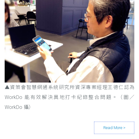
▲資策會智慧網通系統研
究所資深專案經理王德仁認為
WorkDo 能有效解決異地打卡紀錄整合問題。（圖／
WorkDo 攝）