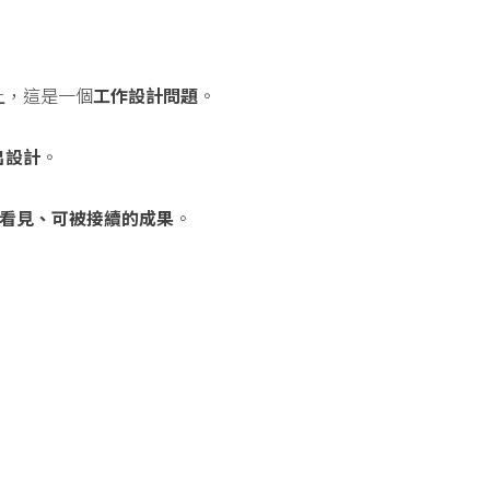
上，這是一個
工作設計問題
。
出設計
。
被看見、可被接續的成果
。