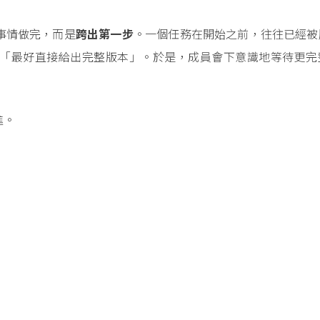
事情做完，而是
跨出第一步
。一個任務在開始之前，往往已經被
「最好直接給出完整版本」。於是，成員會下意識地等待更完
進。