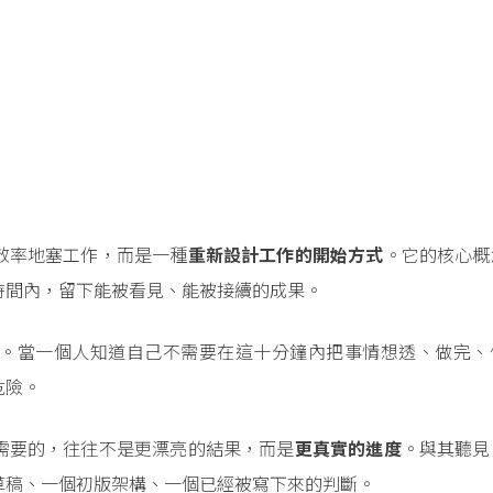
效率地塞工作，而是一種
重新設計工作的開始方式
。它的核心概
時間內，留下能被看見、能被接續的成果。
。當一個人知道自己不需要在這十分鐘內把事情想透、做完、
危險。
需要的，往往不是更漂亮的結果，而是
更真實的進度
。與其聽見
草稿、一個初版架構、一個已經被寫下來的判斷。