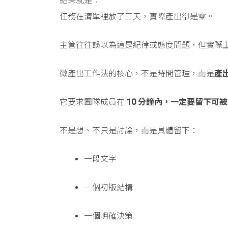
結果就是：
任務在清單裡放了三天，實際產出卻是零。
主管往往誤以為這是紀律或態度問題，但實際
微產出工作法的核心，不是時間管理，而是
產
它要求團隊成員在
10 分鐘內，一定要留下可
不是想、不只是討論，而是具體留下：
一段文字
一個初版結構
一個明確決策