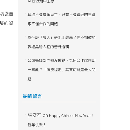
AI 新浪潮中生存
腦袋自
職場不會有笨員工，只有不會管理的主管
整的資
跟不懂合作的團體
為什麼「壞人」薪水比較高？你不知道的
職場黑暗人格的晉升邏輯
公司每個部門都沒做錯，為何合作起來卻
一團亂？「照流程走」其實可能是最大問
題
最新留言
張安石
on
Happy Chinese New Year！
新年快樂！