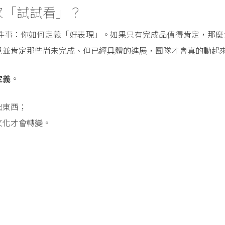
家「試試看」？
件事：你如何定義「好表現」。如果只有完成品值得肯定，那麼
見並肯定那些尚未完成、但已經具體的進展，團隊才會真的動起
定義
。
出東西；
文化才會轉變。