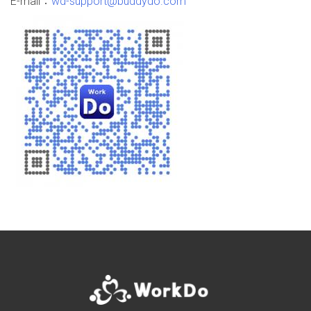
E-mail：
wd-support@buddydo.com