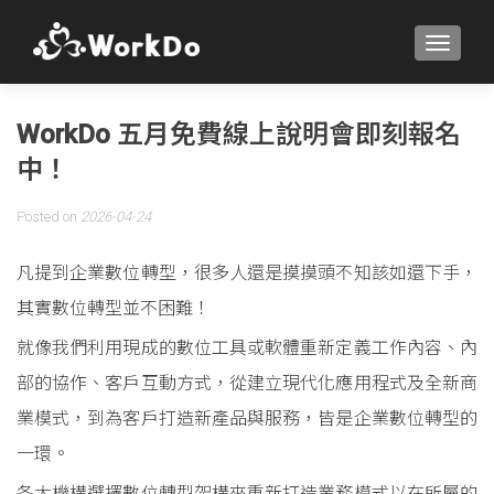
TOGGLE
WorkDo 五月免費線上說明會即刻報名
中！
Posted on
2026-04-24
凡提到企業數位轉型，很多人還是摸摸頭不知該如還下手，
其實數位轉型並不困難！
就像我們利用現成的數位工具或軟體重新定義工作內容、內
部的協作、客戶互動方式，從建立現代化應用程式及全新商
業模式，到為客戶打造新產品與服務，皆是企業數位轉型的
一環。
各大機構選擇數位轉型架構來重新打造業務模式以在所屬的