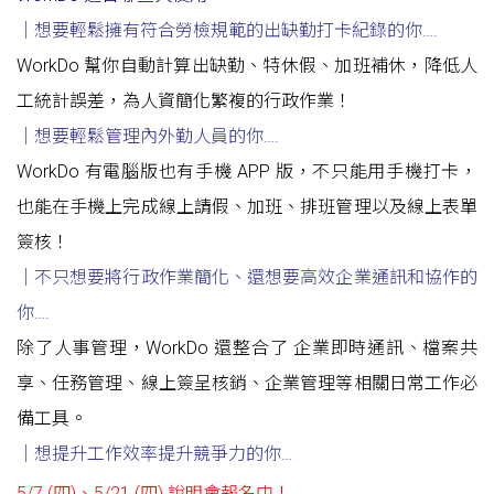
｜想要輕鬆擁有符合勞檢規範的出缺勤打卡紀錄的你
….
WorkDo 幫你自動計算出缺勤、特休假、加班補休，降低人
工統計誤差，為人資簡化繁複的行政作業！
｜想要輕鬆管理內外勤人員的你….
WorkDo 有電腦版也有手機 APP 版，不只能用手機打卡，
也能在手機上完成線上請假、加班、排班管理以及線上表單
簽核！
｜不只想要將行政作業簡化
、
還想要高效企業通訊和協作的
你
….
除了人事管理，WorkDo 還整合了 企業即時通訊、檔案共
享、任務管理、線上簽呈核銷、企業管理等相關日常工作必
備工具。
｜想提升工作效率提升競爭力的你
…
5/7 (四)、5/21 (四) 說明會報名中！