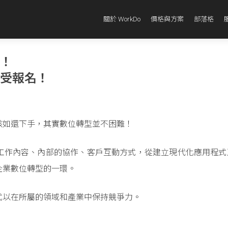
關於 WorkDo
價格與方案
部落格
o！
接受報名！
該如還下手，其實數位轉型並不困難！
工作內容、內部的協作、客戶互動方式，從建立現代化應用程式
企業數位轉型的一環。
式以在所屬的領域和產業中保持競爭力。