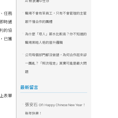
AI 新浪潮中生存
訊、任務
職場不會有笨員工，只有不會管理的主管
需即時通
跟不懂合作的團體
利的協
為什麼「壞人」薪水比較高？你不知道的
，已獲
職場黑暗人格的晉升邏輯
公司每個部門都沒做錯，為何合作起來卻
一團亂？「照流程走」其實可能是最大問
題
最新留言
線上表單
張安石
on
Happy Chinese New Year！
新年快樂！