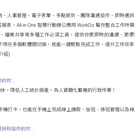
簽呈核銷、人事管理、電子表單、多點簽到、團隊溝通協作、即時通
All-in-One 智慧行動辦公應用 WorkDo 幫你整合工作所
、檔案共享等多種工作必須工具，提供你更即時的溝通、更便
不用在多個軟體間切換，就能一鍵輕鬆完成工作、提升工作效率
能介紹
)
錄的你
….
班補休，降低人工統計誤差，為人資簡化繁複的行政作業！
不只能用手機打卡，也能在手機上完成線上請假、加班、排班管理以及
通訊和協作的你
….