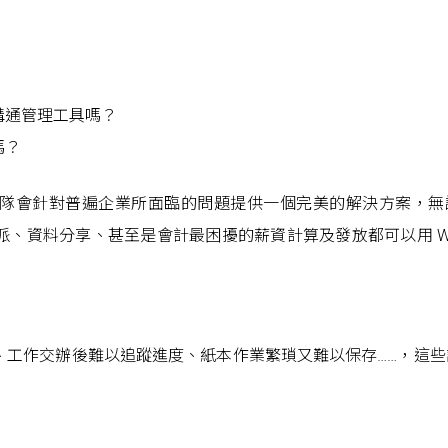
溝通管理工具嗎？
嗎？
們的團隊會針對普遍企業所面臨的問題提供一個完美的解決方案，
、資料分享、甚至是會計最困擾的薪資計算及發放都可以用 Wo
、工作交辦後難以追蹤進度、紙本作業繁瑣又難以保存……，這些
！