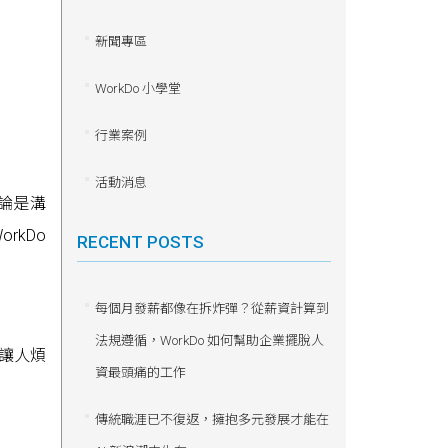
新聞專區
WorkDo 小學堂
行業案例
活動消息
無論是溝
rkDo
RECENT POSTS
每個月發薪都像在拆炸彈？從薪資計算到
法規遵循，WorkDo 如何幫助企業擺脫人
讓人煩
資最頭痛的工作
傳統職涯已不復返，擁抱多元發展才能在