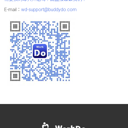
E-mail：
wd-support@buddydo.com