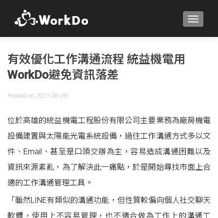
TOGGLE
有效優化工作溝通流程 統益機電用
WorkDo避免資訊落差
Posted on
2021-06-08
位於高雄的統益機電工程股份有限公司主要業務為廠房機電
設備建置與太陽能光電系統設備，過往工作溝通方式多以文
件、Email、甚至是口頭交辦為主，容易造成溝通困難以及
資訊來源紊亂，為了解決此一痛點，於是開始尋找市面上合
適的工作溝通管理工具。
「雖然LINE有類似的溝通功能，但性質較偏向個人社交聊天
軟體，使用上不容易管理，也不適合做為工作上的溝通工