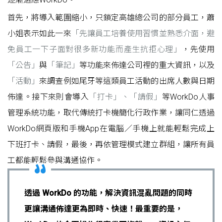
首先，將導入範圍縮小，只鎖定高雄總公司的部分員工，蕭
小姐表示如此一來
「先讓員工培養使用習慣並熟悉介面，避
免員工一下子面對很多新功能而產生抗拒心理」
，先使用
「公告」
與
「筆記」
等功能來佈達公司裡的重大資訊，以及
「活動」
來調查例如尾牙等這類員工活動的出席人數與日期
佈達。接下來則會導入
「打卡」、「請假」
等WorkDo人事
管理系統功能，取代傳統打卡機簡化行政作業，讓同仁透過
WorkDo網頁版和手機App在電腦／手機上就能輕鬆完成上
下班打卡、請假，最後，再依管理模式建立群組，讓所有員
工都能輕鬆參與溝通協作。
透過 WorkDo 的功能，解決資訊混亂問題的同時
更讓溝通佈達更為即時、快速！最重要的是，