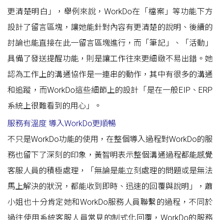
更清楚明白」，舉例來說，WorkDo在「檔案」等功能下方
設計了留言區塊，讓她能針對內容有更清楚的說明、後續的
討論也能直接在此一留言區塊進行，而「筆記」、「活動」
具備了發送提醒功能，則是讓工作往來更細緻不易出錯。她
認為工作上的溝通協作是一連串的動作，其中有很多的溝通
和追蹤，而WorkDo這些細節上的設計「是在一般EIP、ERP
系統上很難看到的用心」。
服務有溫度 導入WorkDo更順暢
不只是WorkDo功能的使用，在整個導入過程對WorkDo的服
務也留下了深刻的印象，黃智明表示整個溝通過程都能感覺
客服人員的積極處理，「無論是能立刻處理的問題或是無法
馬上解決的狀況，都能收到即時、迅速的回覆與說明」，蕭
小姐也十分肯定她和WorkDo服務人員聯繫的過程，不同於
過往使用系統客服人員常見的制式化回覆，WorkDo的服務