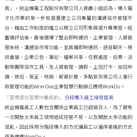
具」，統益機電工程股份有限公司人資蕭小姐認為，導入電
子化作業的第一步就是要建立公司專屬的溝通協作管理平
台，藉由工作制度的確立以樹立公司形象與提升專業度。經
審慎評估後，最後選擇了整合即時通訊、企業管理、人資管
理系統、溝通協作等功能，並具備即時通訊、語音聊天、視
訊會議、企業公告、筆記、檔案共享、任務進度、投票、活
動等團隊協作工具，及人資管理、請假、上班打卡、加班申
請、排班、簽呈、核銷、薪資計算、多點簽到等公司人事行
政管理功能的All-in-One企業智慧行動辦公應用WorkDo。
「
習慣是在習慣中養成的
」
分段導入員工接受度高
統益機電員工人數包含關係企業員工已超過百人，為了避免
一次開放太多員工使用造成控管不易，以及開放太多功能的
混亂，因此採用分階段導入的方式讓員工以循序漸進的方式
逐漸適應WorkDo。