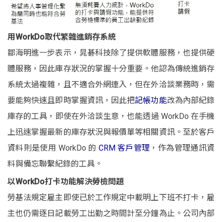
用WorkDo取代繁雜進銷存系統
鄒海明進一步表示，晁碁科技除了提供軟體服務，也提供硬
體服務，因此庫存狀況的掌握十分重要。他認為傳統進銷存
系統太過複雜，且不適合外網連入，但在外洽談業務時，需
要能夠快速且即時掌握資訊，因此把
記帳功能
改為內部紀錄
庫存的工具，即使在外洽談生意，也能透過 WorkDo 在手機
上迅速掌握最新的庫存狀況與報價單等相關資訊。至於客戶
資料則是使用 WorkDo 的
CRM 客戶管理
，作為管理通訊資
料與備忘聯繫紀錄的工具。
以WorkDo打卡功能解決勞檢問題
勞基法規定雇主即使已於工作規定中載明上下班不打卡，雇
主也仍需逐日記載勞工出勤之時間計至分鐘為止。公司內部