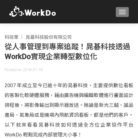
TOGGLE
科技業
晁碁科技股份有限公司
從人事管理到專案追蹤！晁碁科技透過
WorkDo實現企業轉型數位化
Posted on
2018-01-18
2007 年成立至今已逾十年的晁碁科技，主要提供數位看板
的客製化軟硬體服務，藉由廣告機與編輯軟體進行畫面設計
排程後，將影像輸出到顯示器放送。無論是新光三越、誠品
書局、氣象局或是機場內飛航資訊看板，都是他們的客戶。
以下就來看看晁碁科技如何透過全方位企業協作平台
WorkDo 輕鬆完成內部管理大小事！