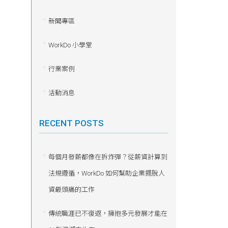
新聞專區
WorkDo 小學堂
行業案例
活動消息
RECENT POSTS
每個月發薪都像在拆炸彈？從薪資計算到
法規遵循，WorkDo 如何幫助企業擺脫人
資最頭痛的工作
傳統職涯已不復返，擁抱多元發展才能在