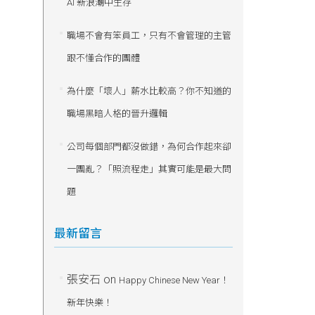
AI 新浪潮中生存
職場不會有笨員工，只有不會管理的主管
跟不懂合作的團體
為什麼「壞人」薪水比較高？你不知道的
職場黑暗人格的晉升邏輯
公司每個部門都沒做錯，為何合作起來卻
一團亂？「照流程走」其實可能是最大問
題
最新留言
張安石
on
Happy Chinese New Year！
新年快樂！