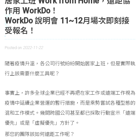
居家上班 Work from Home，遠距協
作用 WorkDo！
WorkDo 說明會 11~12月場次即刻接
受報名！
Posted on
2022-11-22
隨著疫情升溫，各公司行號紛紛開始居家上班，但是實際執
行上該需要什麼工具呢？
事實上，許多全球企業已經不再把在家工作或遠端工作視為
疫情中延續企業營運的暫行措施，而是乘勢嘗試各種型態的
混和工作模式。幾間跨國公司甚至都已採取行動宣示「遠端
優先」或是「虛擬優先」方針了。
那您的團隊該如何遠距工作呢？