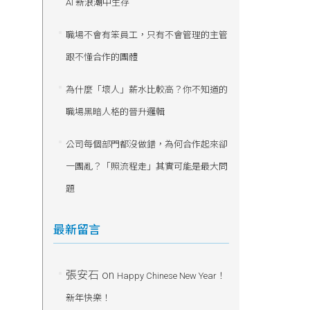
AI 新浪潮中生存
職場不會有笨員工，只有不會管理的主管
跟不懂合作的團體
為什麼「壞人」薪水比較高？你不知道的
職場黑暗人格的晉升邏輯
公司每個部門都沒做錯，為何合作起來卻
一團亂？「照流程走」其實可能是最大問
題
最新留言
張安石
on
Happy Chinese New Year！
新年快樂！