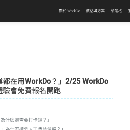
關於 WorkDo
價格與方案
部落格
用WorkDo？」2/25 WorkDo
體驗會免費報名開跑
，為什麼還需要打卡鐘？」
表，為什麼還要人工費時彙整？」