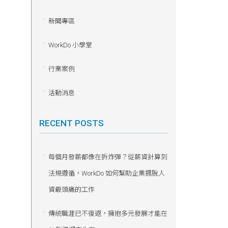
新聞專區
WorkDo 小學堂
行業案例
活動消息
RECENT POSTS
每個月發薪都像在拆炸彈？從薪資計算到
法規遵循，WorkDo 如何幫助企業擺脫人
資最頭痛的工作
傳統職涯已不復返，擁抱多元發展才能在